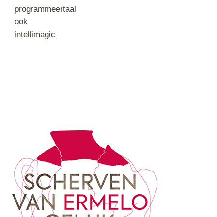
programmeertaal
ook
intellimagic