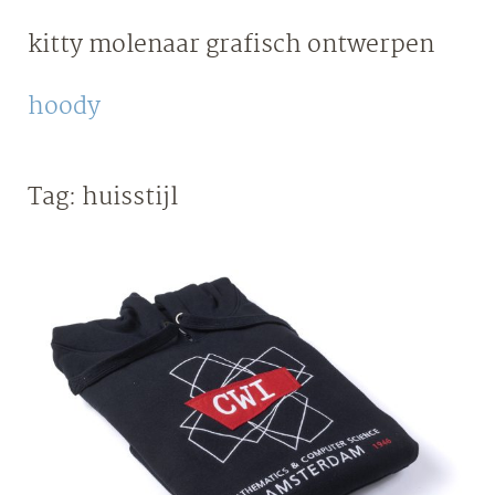
Skip
kitty molenaar
grafisch ontwerpen
to
content
hoody
Tag:
huisstijl