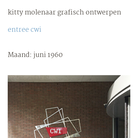
Skip
kitty molenaar
grafisch ontwerpen
to
content
entree cwi
Maand:
juni 1960