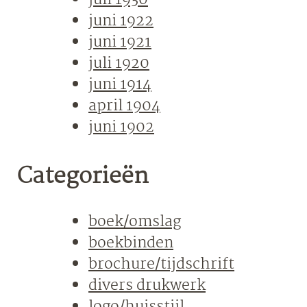
juli 1930
juni 1922
juni 1921
juli 1920
juni 1914
april 1904
juni 1902
Categorieën
boek/omslag
boekbinden
brochure/tijdschrift
divers drukwerk
logo/huisstijl