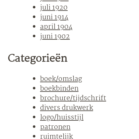
juli 1920
juni 1914
april 1904
juni 1902
Categorieën
boek/omslag
boekbinden
brochure/tijdschrift
divers drukwerk
logo/huisstijl
patronen
ruimtelijk