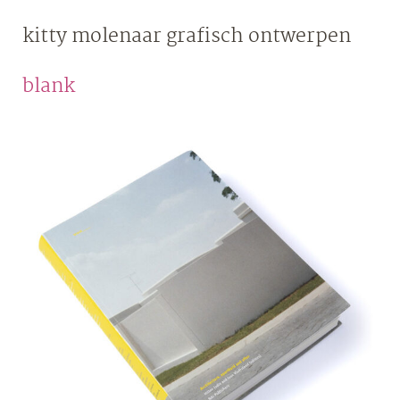
Skip
kitty molenaar
grafisch ontwerpen
to
content
blank