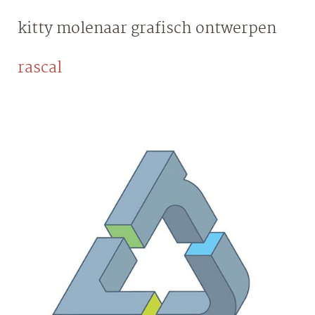
Skip
kitty molenaar
grafisch ontwerpen
to
content
rascal