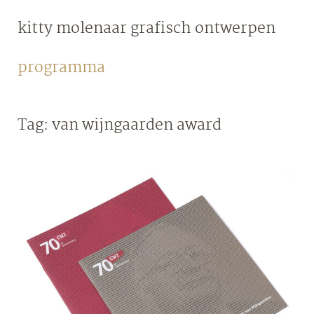
Skip
kitty molenaar
grafisch ontwerpen
to
content
programma
Tag:
van wijngaarden award