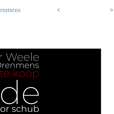
renmens
<
>