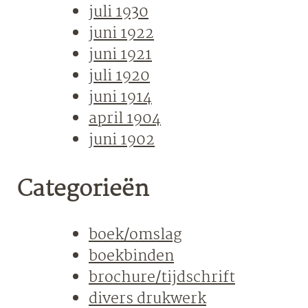
juli 1930
juni 1922
juni 1921
juli 1920
juni 1914
april 1904
juni 1902
Categorieën
boek/omslag
boekbinden
brochure/tijdschrift
divers drukwerk