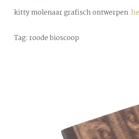
Skip
kitty molenaar
grafisch ontwerpen
he
to
content
Tag:
roode bioscoop