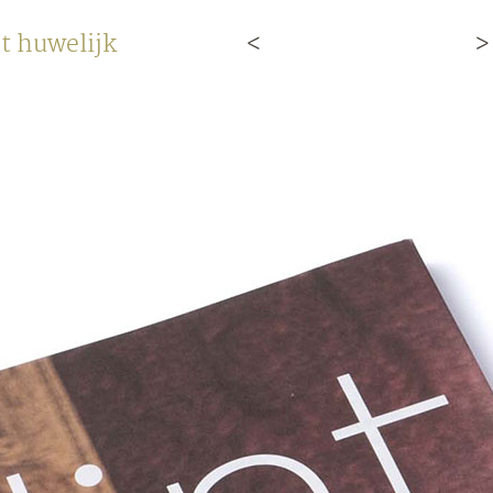
t huwelijk
<
>