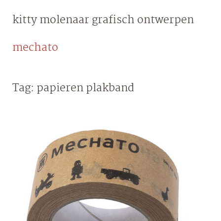
Skip
kitty molenaar
grafisch ontwerpen
to
content
mechato
Tag:
papieren plakband