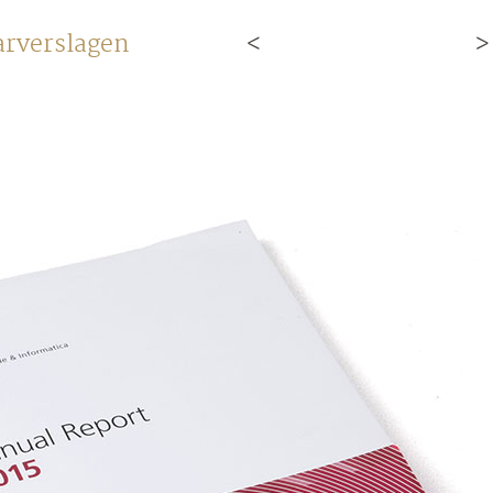
arverslagen
<
>