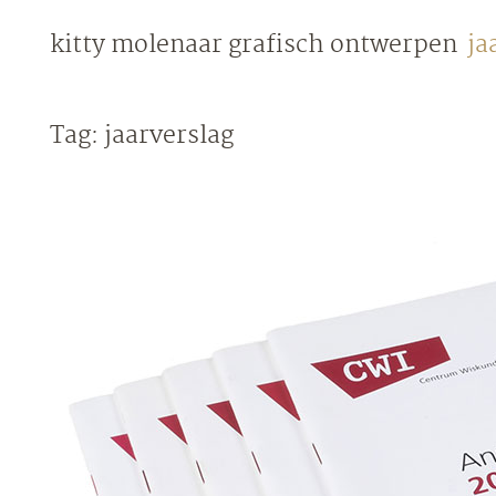
Skip
kitty molenaar
grafisch ontwerpen
ja
to
content
Tag:
jaarverslag