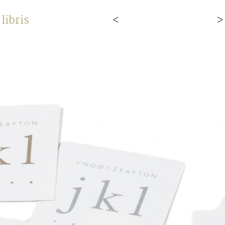
 libris
<
>