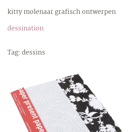
Skip
kitty molenaar
grafisch ontwerpen
to
content
dessination
Tag:
dessins