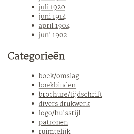
juli 1920
juni 1914
april 1904
juni 1902
Categorieën
boek/omslag
boekbinden
brochure/tijdschrift
divers drukwerk
logo/huisstijl
patronen
ruimtelijk