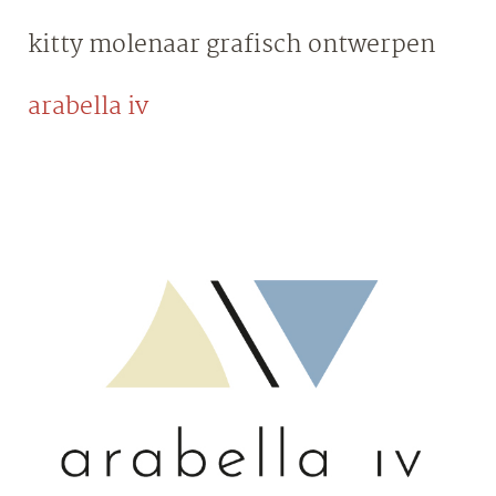
Skip
kitty molenaar
grafisch ontwerpen
to
content
arabella iv