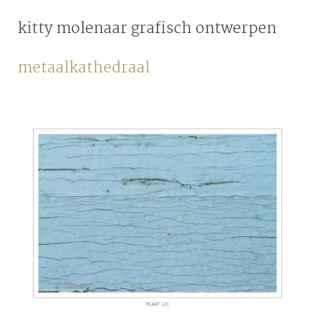
Skip
kitty molenaar
grafisch ontwerpen
to
content
metaalkathedraal