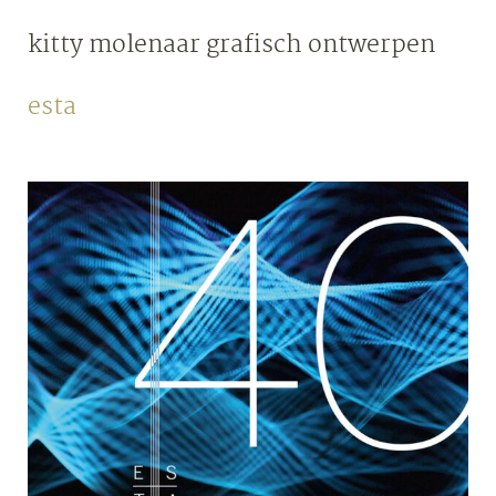
Skip
kitty molenaar
grafisch ontwerpen
to
content
esta