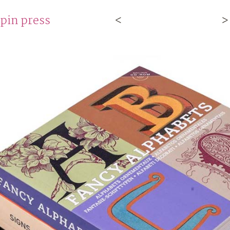
pin press
<
>