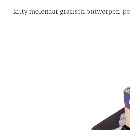
Skip
kitty molenaar
grafisch ontwerpen
pe
to
content