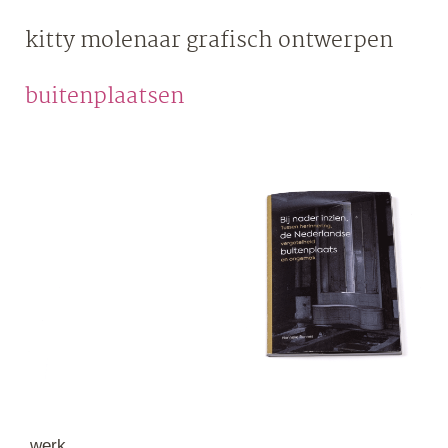
Skip
kitty molenaar
grafisch ontwerpen
to
content
buitenplaatsen
werk